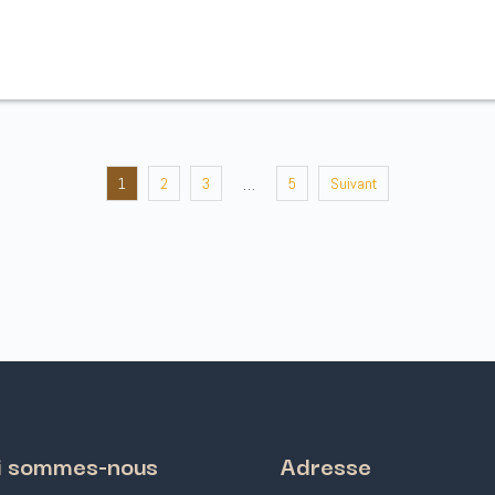
1
2
3
5
Suivant
…
i sommes-nous
Adresse