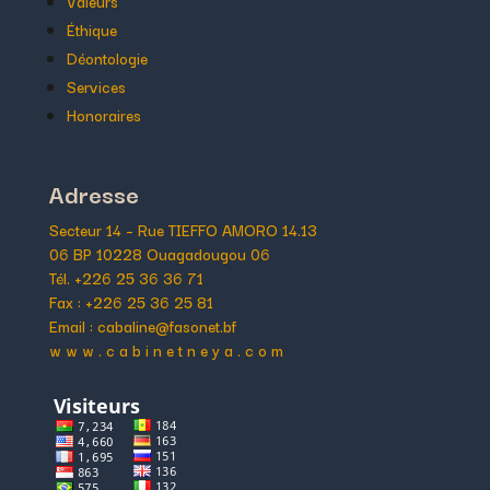
Valeurs
Éthique
Déontologie
Services
Honoraires
Adresse
Secteur 14 – Rue TIEFFO AMORO 14.13
06 BP 10228 Ouagadougou 06
Tél. +226 25 36 36 71
Fax : +226 25 36 25 81
Email : cabaline@fasonet.bf
w w w . c a b i n e t n e y a . c o m